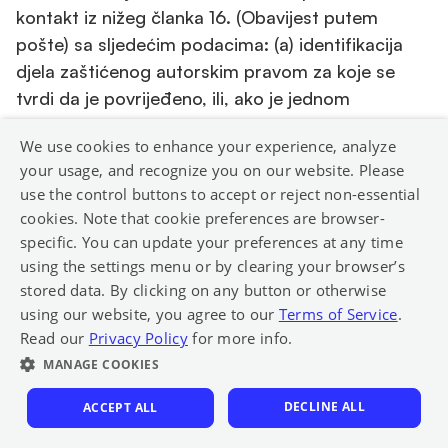
kontakt iz nižeg članka 16. (Obavijest putem
pošte) sa sljedećim podacima: (a) identifikacija
djela zaštićenog autorskim pravom za koje se
tvrdi da je povrijeđeno, ili, ako je jednom
obaviješću obuhvaćeno više djela zaštićenih
We use cookies to enhance your experience, analyze
autorskim pravom, reprezentativni popis takvih
your usage, and recognize you on our website. Please
djela; (b) identifikacija materijala za koji se tvrdi da
use the control buttons to accept or reject non-essential
krši prava ili da je predmet aktivnosti kršenja
cookies. Note that cookie preferences are browser-
prava i koji treba biti uklonjen ili kojemu pristup
specific. You can update your preferences at any time
treba biti onemogućen, te informacije koje su
using the settings menu or by clearing your browser’s
razumno dovoljne da nam omoguće lociranje
stored data. By clicking on any button or otherwise
materijala na našim Uslugama; (c) informacije koje
using our website, you agree to our
Terms of Service
.
Read our
Privacy Policy
for more info.
su razumno dovoljne da nam omoguće da Vas
MANAGE COOKIES
kontaktiramo, kao što su adresa, broj telefona i
adresa e-pošte putem koje Vas se može
DECLINE ALL
ACCEPT ALL
kontaktirati; (d) izjavu da u dobroj vjeri smatrate