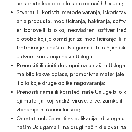
se koriste kao dio bilo koje od naših Usluga;
Stvarati ili koristiti metode varanja, iskorištav
anja propusta, modificiranja, hakiranja, softv
er, botove ili bilo koji neovlašteni softver treć
e osobe koji je osmišljen za modificiranje ili in
terferiranje s našim Uslugama ili bilo čijim isk
ustvom korištenja naših Usluga;
Prenositi ili činiti dostupnima u našim Usluga
ma bilo kakve oglase, promotivne materijale i
li bilo koje druge oblike nagovaranja;
Prenositi nama ili koristeći naše Usluge bilo k
oji materijal koji sadrži viruse, crve, zamke ili
zlonamjerni računalni kod;
Ometati uobičajen tijek aplikacija i dijaloga u
našim Uslugama ili na drugi način djelovati ta