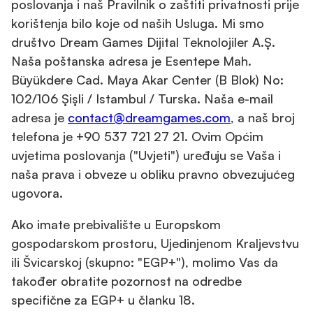
poslovanja i naš Pravilnik o zaštiti privatnosti prije
korištenja bilo koje od naših Usluga. Mi smo
društvo Dream Games Dijital Teknolojiler A.Ş.
Naša poštanska adresa je Esentepe Mah.
Büyükdere Cad. Maya Akar Center (B Blok) No:
102/106 Şişli / Istambul / Turska. Naša e-mail
adresa je
contact@dreamgames.com
, a naš broj
telefona je +90 537 721 27 21. Ovim Općim
uvjetima poslovanja ("Uvjeti") uređuju se Vaša i
naša prava i obveze u obliku pravno obvezujućeg
ugovora.
Ako imate prebivalište u Europskom
gospodarskom prostoru, Ujedinjenom Kraljevstvu
ili Švicarskoj (skupno: "EGP+"), molimo Vas da
također obratite pozornost na odredbe
specifične za EGP+ u članku 18.