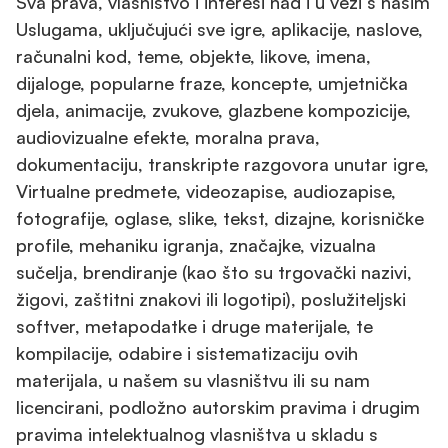
Sva prava, vlasništvo i interesi nad i u vezi s našim
Uslugama, uključujući sve igre, aplikacije, naslove,
računalni kod, teme, objekte, likove, imena,
dijaloge, popularne fraze, koncepte, umjetnička
djela, animacije, zvukove, glazbene kompozicije,
audiovizualne efekte, moralna prava,
dokumentaciju, transkripte razgovora unutar igre,
Virtualne predmete, videozapise, audiozapise,
fotografije, oglase, slike, tekst, dizajne, korisničke
profile, mehaniku igranja, značajke, vizualna
sučelja, brendiranje (kao što su trgovački nazivi,
žigovi, zaštitni znakovi ili logotipi), poslužiteljski
softver, metapodatke i druge materijale, te
kompilacije, odabire i sistematizaciju ovih
materijala, u našem su vlasništvu ili su nam
licencirani, podložno autorskim pravima i drugim
pravima intelektualnog vlasništva u skladu s