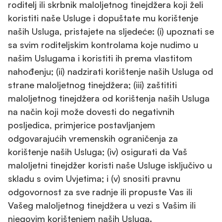
roditelj ili skrbnik maloljetnog tinejdžera koji želi
koristiti naše Usluge i dopuštate mu korištenje
naših Usluga, pristajete na sljedeće: (i) upoznati se
sa svim roditeljskim kontrolama koje nudimo u
našim Uslugama i koristiti ih prema vlastitom
nahođenju; (ii) nadzirati korištenje naših Usluga od
strane maloljetnog tinejdžera; (iii) zaštititi
maloljetnog tinejdžera od korištenja naših Usluga
na način koji može dovesti do negativnih
posljedica, primjerice postavljanjem
odgovarajućih vremenskih ograničenja za
korištenje naših Usluga; (iv) osigurati da Vaš
maloljetni tinejdžer koristi naše Usluge isključivo u
skladu s ovim Uvjetima; i (v) snositi pravnu
odgovornost za sve radnje ili propuste Vas ili
Vašeg maloljetnog tinejdžera u vezi s Vašim ili
njegovim korištenjem naših Usluga.