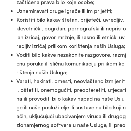
zaštićena prava bilo koje osobe;
Uznemiravati druge igrače ili im prijetiti;
Koristiti bilo kakav štetan, prijeteći, uvredljiv,
klevetnički, pogrdan, pornografski ili nepristo
jan izričaj, govor mržnje, ili rasno ili etnički uv
redljiv izričaj prilikom korištenja naših Usluga;
Voditi bilo kakve nezakonite razgovore, razmj
enu poruka ili sličnu komunikaciju prilikom ko
rištenja naših Usluga;
Varati, hakirati, omesti, neovlašteno izmijenit
i, oštetiti, onemogućiti, preopteretiti, utjecati
na ili provoditi bilo kakav napad na naše Uslu
ge ili naše poslužitelje ili sustave na bilo koji n
ačin, uključujući ubacivanjem virusa ili drugog
zlonamjernog softvera u naše Usluge, ili preo