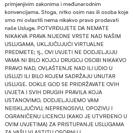
primjenjivim zakonima i međunarodnim
konvencijama. Stoga, nitko osim nas ili osoba koje
smo mi ovlastili nema nikakvo pravo prodavati
naše Usluge. POTVRĐUJETE DA NEMATE
NIKAKVA PRAVA NIJEDNE VRSTE NAD NAŠIM
USLUGAMA, UKLJUČUJUĆI VIRTUALNE
PREDMETE; tj., OVI UVJETI NE DODJELJUJU
VAMA NI BILO KOJOJ DRUGOJ OSOBI NIKAKVO
PRAVO NAD, OVLAŠTENJE NAD ILI UDIO U
USLUZI ILI BILO KOJEM SADRŽAJU UNUTAR
USLUGE. DOKLE GOD SE PRIDRŽAVATE OVIH
UVJETA I SVIH DRUGIH PRAVILA KOJA
USTANOVIMO, DODJELJUJEMO VAM
NEISKLJUČIVU, NEPRENOSIVU, OPOZIVU I
OGRANIČENU LICENCU (KAKO JE UTVRĐENO U
OVIM UVJETIMA) ZA PRISTUPANJE USLUGAMA
ZA VAŠU VLASTITU OSOBNU I