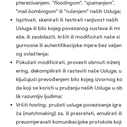
pterećivanjem, "
floodingom
", "
spamanjem
”,
"
mail bombingom
" ili "
rušenjem
" naših Usluga;
Ispitivati, skenirati ili testirati ranjivost naših
Usluga ili bilo kojeg povezanog sustava ili mr
eže, ili zaobilaziti, kršiti ili modificirati naše si
gurnosne ili autentifikacijske mjere bez valjan
og ovlaštenja;
Pokušati modificirati, provesti obrnuti inženj
ering, dekompilirati ili rastaviti naše Usluge, u
ključujući prevođenjem bilo kojeg izvornog ko
da koji se koristi u pružanju naših Usluga u ob
lik razumljiv ljudima;
Vršiti
hosting
, pružati usluge povezivanja igra
ča (
matchmaking
) za, ili presretati, emulirati ili
preusmjeravati komunikacijske protokole koji