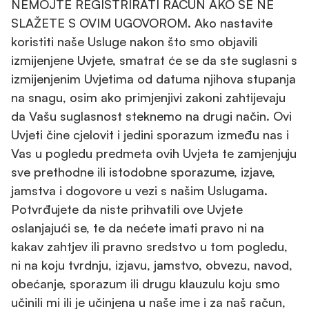
NEMOJTE REGISTRIRATI RAČUN AKO SE NE
SLAŽETE S OVIM UGOVOROM. Ako nastavite
koristiti naše Usluge nakon što smo objavili
izmijenjene Uvjete, smatrat će se da ste suglasni s
izmijenjenim Uvjetima od datuma njihova stupanja
na snagu, osim ako primjenjivi zakoni zahtijevaju
da Vašu suglasnost steknemo na drugi način. Ovi
Uvjeti čine cjelovit i jedini sporazum između nas i
Vas u pogledu predmeta ovih Uvjeta te zamjenjuju
sve prethodne ili istodobne sporazume, izjave,
jamstva i dogovore u vezi s našim Uslugama.
Potvrđujete da niste prihvatili ove Uvjete
oslanjajući se, te da nećete imati pravo ni na
kakav zahtjev ili pravno sredstvo u tom pogledu,
ni na koju tvrdnju, izjavu, jamstvo, obvezu, navod,
obećanje, sporazum ili drugu klauzulu koju smo
učinili mi ili je učinjena u naše ime i za naš račun,