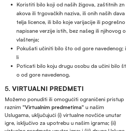
Koristiti bilo koji od naših žigova, zaštitnih zn
akova ili trgovačkih naziva, ili onih naših dava
telja licence, ili bilo koje varijacije ili pogrešno
napisane verzije istih, bez našeg ili njihovog o
vlaštenja;
Pokušati učiniti bilo što od gore navedenog; i
li
Poticati bilo koju drugu osobu da učini bilo št
o od gore navedenog.
5.
VIRTUALNI PREDMETI
Možemo ponuditi ili omogućiti ograničeni pristup
raznim
"Virtualnim predmetima"
u našim
Uslugama, uključujući (i) virtualne novčiće unutar
igre, isključivo za upotrebu u našim igrama; (ii)
virtualne predmete unutar igre; i (iii) druge Usluge