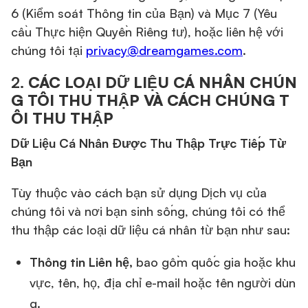
6 (Kiểm soát Thông tin của Bạn) và Mục 7 (Yêu
cầu Thực hiện Quyền Riêng tư), hoặc liên hệ với
chúng tôi tại
privacy@dreamgames.com
.
2.
CÁC LOẠI DỮ LIỆU CÁ NHÂN CHÚN
G TÔI THU THẬP VÀ CÁCH CHÚNG T
ÔI THU THẬP
Dữ Liệu Cá Nhân Được Thu Thập Trực Tiếp Từ
Bạn
Tùy thuộc vào cách bạn sử dụng Dịch vụ của
chúng tôi và nơi bạn sinh sống, chúng tôi có thể
thu thập các loại dữ liệu cá nhân từ bạn như sau:
Thông tin Liên hệ,
bao gồm quốc gia hoặc khu
vực, tên, họ, địa chỉ e-mail hoặc tên người dùn
g.