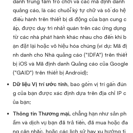
danh trung tâm trò chơi và các mã định danh
quảng cáo, là các chuỗi ký tự chữ và số do hệ
điều hành trên thiết bị di động của bạn cung c
ấp, được duy trì nhất quán trên các ứng dụng
từ các nhà phát hành khác nhau cho đến khi b
ạn đặt lại hoặc vô hiệu hóa chúng (ví dụ: Mã đị
nh danh cho Nhà quảng cáo ("IDFA") trên thiết
bị iOS và Mã định danh Quảng cáo của Google
("GAID") trên thiết bị Android);
Dữ liệu Vị trí ước tính
, bao gồm vị trí gần đún
g của bạn được xác định dựa trên địa chỉ IP c
ủa bạn;
Thông tin Thương mại,
chẳng hạn như sản ph
ẩm và dịch vụ bạn đã trả tiền, đã mua hoặc đa
ng cân nhắc, hoặc các lịch sử hay xu hướng ti