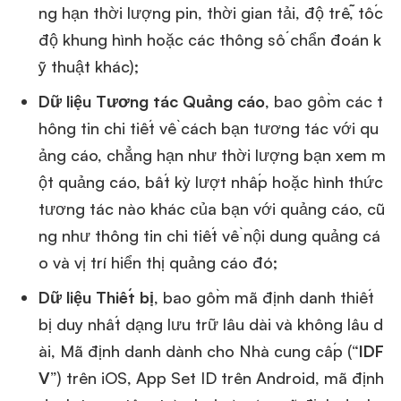
ng hạn thời lượng pin, thời gian tải, độ trễ, tốc
độ khung hình hoặc các thông số chẩn đoán k
ỹ thuật khác);
Dữ liệu Tương tác Quảng cáo
, bao gồm các t
hông tin chi tiết về cách bạn tương tác với qu
ảng cáo, chẳng hạn như thời lượng bạn xem m
ột quảng cáo, bất kỳ lượt nhấp hoặc hình thức
tương tác nào khác của bạn với quảng cáo, cũ
ng như thông tin chi tiết về nội dung quảng cá
o và vị trí hiển thị quảng cáo đó;
Dữ liệu Thiết bị
, bao gồm mã định danh thiết
bị duy nhất dạng lưu trữ lâu dài và không lâu d
ài, Mã định danh dành cho Nhà cung cấp (“
IDF
V
”) trên iOS, App Set ID trên Android, mã định