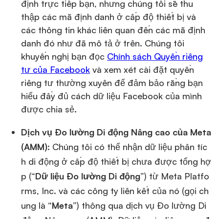
định trực tiếp bạn, nhưng chúng tôi sẽ thu
thập các mã định danh ở cấp độ thiết bị và
các thông tin khác liên quan đến các mã định
danh đó như đã mô tả ở trên. Chúng tôi
khuyến nghị bạn đọc
Chính sách Quyền riêng
tư của Facebook
và xem xét cài đặt quyền
riêng tư thường xuyên để đảm bảo rằng bạn
hiểu đầy đủ cách dữ liệu Facebook của mình
được chia sẻ.
Dịch vụ Đo lường Di động Nâng cao của Meta
(AMM)
: Chúng tôi có thể nhận dữ liệu phân tíc
h di động ở cấp độ thiết bị chưa được tổng hợ
p (“
Dữ liệu Đo lường Di động
”) từ Meta Platfo
rms, Inc. và các công ty liên kết của nó (gọi ch
ung là “
Meta
”) thông qua dịch vụ Đo lường Di