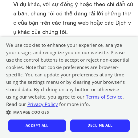
Ví dụ khác, với sự đồng ý hoặc theo chỉ dẫn củ
a bạn, chúng tôi có thể đăng tải lời chứng thự
c của bạn trên các trang web hoặc các Dịch v
ụ khác của chúng tôi.
Bán Tài sản và Thay đổi Quyền kiểm soát:
Chú
We use cookies to enhance your experience, analyze
your usage, and recognize you on our website. Please
ng tôi có thể tiết lộ dữ liệu cá nhân cho các bê
use the control buttons to accept or reject non-essential
n có ý định mua lại tài sản kinh doanh của chú
cookies. Note that cookie preferences are browser-
ng tôi và đại diện của họ nhằm mục đích đánh
specific. You can update your preferences at any time
giá và thực hiện các giao dịch kinh doanh.
using the settings menu or by clearing your browser’s
stored data. By clicking on any button or otherwise
5.
QUẢNG CÁO NHẮM MỤC TIÊU
using our website, you agree to our
Terms of Service
.
Read our
Privacy Policy
for more info.
Chúng tôi dựa vào các Nhà cung cấp Công nghệ
MANAGE COOKIES
Quảng cáo để phân phối quảng cáo trực tuyến
nhắm mục tiêu đến người dùng của các trang
DECLINE ALL
ACCEPT ALL
web, trò chơi và dịch vụ trực tuyến của các công