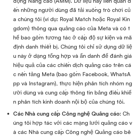
động Nâng cao (AMM). Dữ liệu này liên quan đ
ến những người dùng đã tải xuống trò chơi củ
a chúng tôi (ví dụ: Royal Match hoặc Royal Kin
gdom) thông qua quảng cáo của Meta và có t
hể bao gồm tương tác ở cấp độ sự kiện và mã
định danh thiết bị. Chúng tôi chỉ sử dụng dữ liệ
u này ở dạng tổng hợp và ẩn danh để đánh giá
hiệu quả của các chiến dịch quảng cáo trên cá
c nền tảng Meta (bao gồm Facebook, WhatsA
pp và Instagram), thực hiện phân tích nhóm ng
ười dùng và cung cấp thông tin bảng điều khiể
n phân tích kinh doanh nội bộ của chúng tôi.
Các Nhà cung cấp Công nghệ Quảng cáo
: Ch
úng tôi hợp tác với các mạng lưới quảng cáo v
à các Nhà cung cấp Công nghệ Quảng cáo bê