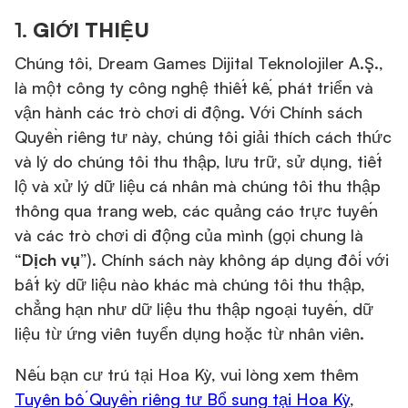
1.
GIỚI THIỆU
Chúng tôi, Dream Games Dijital Teknolojiler A.Ş.,
là một công ty công nghệ thiết kế, phát triển và
vận hành các trò chơi di động. Với Chính sách
Quyền riêng tư này, chúng tôi giải thích cách thức
và lý do chúng tôi thu thập, lưu trữ, sử dụng, tiết
lộ và xử lý dữ liệu cá nhân mà chúng tôi thu thập
thông qua trang web, các quảng cáo trực tuyến
và các trò chơi di động của mình (gọi chung là
“
Dịch vụ
”). Chính sách này không áp dụng đối với
bất kỳ dữ liệu nào khác mà chúng tôi thu thập,
chẳng hạn như dữ liệu thu thập ngoại tuyến, dữ
liệu từ ứng viên tuyển dụng hoặc từ nhân viên.
Nếu bạn cư trú tại Hoa Kỳ, vui lòng xem thêm
Tuyên bố Quyền riêng tư Bổ sung tại Hoa Kỳ
,