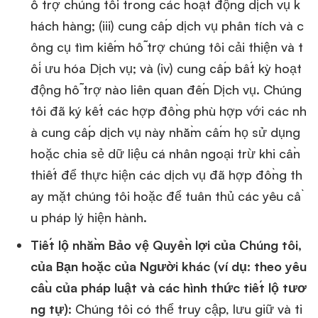
ỗ trợ chúng tôi trong các hoạt động dịch vụ k
hách hàng; (iii) cung cấp dịch vụ phân tích và c
ông cụ tìm kiếm hỗ trợ chúng tôi cải thiện và t
ối ưu hóa Dịch vụ; và (iv) cung cấp bất kỳ hoạt
động hỗ trợ nào liên quan đến Dịch vụ. Chúng
tôi đã ký kết các hợp đồng phù hợp với các nh
à cung cấp dịch vụ này nhằm cấm họ sử dụng
hoặc chia sẻ dữ liệu cá nhân ngoại trừ khi cần
thiết để thực hiện các dịch vụ đã hợp đồng th
ay mặt chúng tôi hoặc để tuân thủ các yêu cầ
u pháp lý hiện hành.
Tiết lộ nhằm Bảo vệ Quyền lợi của Chúng tôi,
của Bạn hoặc của Người khác (ví dụ: theo yêu
cầu của pháp luật và các hình thức tiết lộ tươ
ng tự)
: Chúng tôi có thể truy cập, lưu giữ và ti