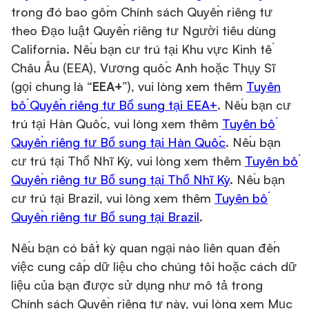
trong đó bao gồm Chính sách Quyền riêng tư
theo Đạo luật Quyền riêng tư Người tiêu dùng
California. Nếu bạn cư trú tại Khu vực Kinh tế
Châu Âu (EEA), Vương quốc Anh hoặc Thụy Sĩ
(gọi chung là “
EEA+
”), vui lòng xem thêm
Tuyên
bố Quyền riêng tư Bổ sung tại EEA+
. Nếu bạn cư
trú tại Hàn Quốc, vui lòng xem thêm
Tuyên bố
Quyền riêng tư Bổ sung tại Hàn Quốc
. Nếu bạn
cư trú tại Thổ Nhĩ Kỳ, vui lòng xem thêm
Tuyên bố
Quyền riêng tư Bổ sung tại Thổ Nhĩ Kỳ
. Nếu bạn
cư trú tại Brazil, vui lòng xem thêm
Tuyên bố
Quyền riêng tư Bổ sung tại Brazil
.
Nếu bạn có bất kỳ quan ngại nào liên quan đến
việc cung cấp dữ liệu cho chúng tôi hoặc cách dữ
liệu của bạn được sử dụng như mô tả trong
Chính sách Quyền riêng tư này, vui lòng xem Mục