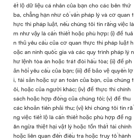
ết lộ dữ liệu cá nhân của bạn cho các bên thứ
ba, chẳng hạn như cố vấn pháp lý và cơ quan t
hực thi pháp luật, nếu chúng tôi tin rằng việc là
m như vậy là cần thiết hoặc phù hợp: (i) để tuâ
n thủ yêu cầu của cơ quan thực thi pháp luật h
oặc an ninh quốc gia và các quy trình pháp lý n
hư lệnh tòa án hoặc trát đòi hầu tòa; (ii) để ph
ản hồi yêu cầu của bạn; (iii) để bảo vệ quyền lợ
i, tài sản hoặc sự an toàn của bạn, của chúng t
ôi, hoặc của người khác; (iv) để thực thi chính
sách hoặc hợp đồng của chúng tôi; (v) để thu
các khoản tiền phải thu; (vi) khi chúng tôi tin rằ
ng việc tiết lộ là cần thiết hoặc phù hợp để ng
ăn ngừa thiệt hại vật lý hoặc tổn thất tài chính
hoặc liên quan đến điều tra hoặc truy tố hành