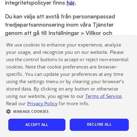
integritetspolicyer finns
här
.
Du kan välja att avstå från personanpassad
tredjepartsannonsering inom våra Tjänster
genom att gå till Inställningar > Villkor och
sekretess. Om du väljer att avstå kan du
We use cookies to enhance your experience, analyze
fortfarande komma att se tredjepartsannonser,
your usage, and recognize you on our website. Please
men dessa annonser kommer inte att vara
use the control buttons to accept or reject non-essential
personanpassade baserat på dina
cookies. Note that cookie preferences are browser-
personuppgifter.
specific. You can update your preferences at any time
using the settings menu or by clearing your browser’s
6.
KONTROLL ÖVER DIN INFORMATI
stored data. By clicking on any button or otherwise
ON
using our website, you agree to our
Terms of Service
.
Read our
Privacy Policy
for more info.
Det finns flera olika sätt på vilka du kan
MANAGE COOKIES
kontrollera hur våra Tjänster behandlar dina
personuppgifter.
DECLINE ALL
ACCEPT ALL