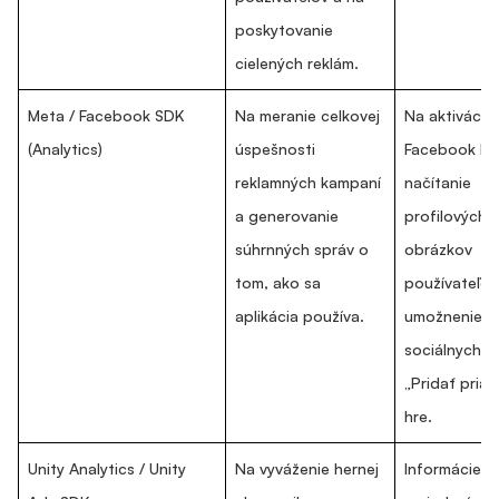
poskytovanie
cielených reklám.
Meta / Facebook SDK
Na meranie celkovej
Na aktiváciu 
(Analytics)
úspešnosti
Facebook Lo
reklamných kampaní
načítanie
a generovanie
profilových
súhrnných správ o
obrázkov
tom, ako sa
používateľov
aplikácia používa.
umožnenie
sociálnych in
„Pridať priat
hre.
Unity Analytics / Unity
Na vyváženie hernej
Informácie o