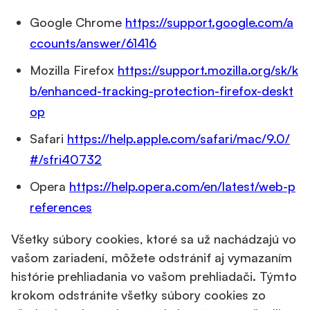
Google Chrome
https://support.google.com/a
ccounts/answer/61416
Mozilla Firefox
https://support.mozilla.org/sk/k
b/enhanced-tracking-protection-firefox-deskt
op
Safari
https://help.apple.com/safari/mac/9.0/
#/sfri40732
Opera
https://help.opera.com/en/latest/web-p
references
Všetky súbory cookies, ktoré sa už nachádzajú vo
vašom zariadení, môžete odstrániť aj vymazaním
histórie prehliadania vo vašom prehliadači. Týmto
krokom odstránite všetky súbory cookies zo