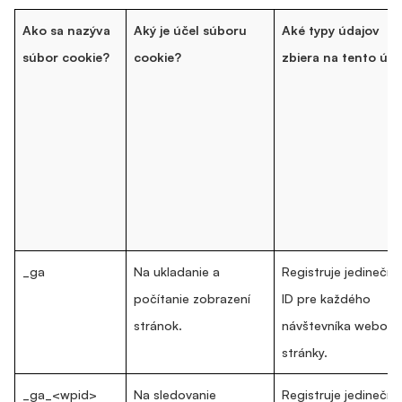
Ako sa nazýva
Aký je účel súboru
Aké typy údajov
súbor cookie?
cookie?
zbiera na tento úče
_ga
Na ukladanie a
Registruje jedinečné
počítanie zobrazení
ID pre každého
stránok.
návštevníka webove
stránky.
_ga_<wpid>
Na sledovanie
Registruje jedinečné