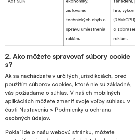
Ads SDK
ekonomiky,
zariadení, p
zisťovanie
hre, výkon h
technických chýb a
(RAM/CPU) a
správu umiestnenia
o zobrazeni
reklám.
reklám.
2.
Ako môžete spravovať súbory cookie
s?
Ak sa nachádzate v určitých jurisdikciách, pred
použitím súborov cookies, ktoré nie sú základné,
vás požiadame o súhlas. V našich mobilných
aplikáciách môžete zmeniť svoje voľby súhlasu v
časti Nastavenia > Podmienky a ochrana
osobných údajov.
Pokiaľ ide o našu webovú stránku, môžete