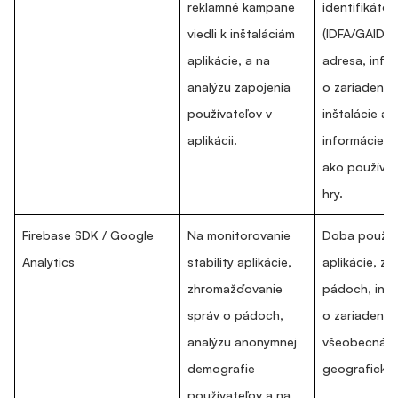
reklamné kampane
identifikátor
viedli k inštaláciám
(IDFA/GAID), 
aplikácie, a na
adresa, info
analýzu zapojenia
o zariadení, 
používateľov v
inštalácie a
aplikácii.
informácie o
ako používa
hry.
Firebase SDK / Google
Na monitorovanie
Doba použív
Analytics
stability aplikácie,
aplikácie, z
zhromažďovanie
pádoch, inf
správ o pádoch,
o zariadení a
analýzu anonymnej
všeobecná
demografie
geografická 
používateľov a na