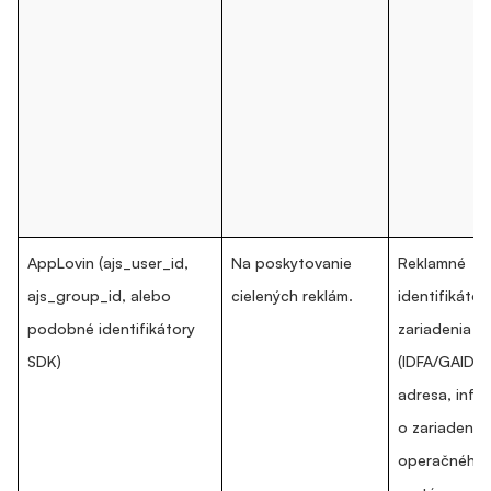
AppLovin (ajs_user_id,
Na poskytovanie
Reklamné
ajs_group_id, alebo
cielených reklám.
identifikátor
podobné identifikátory
zariadenia
SDK)
(IDFA/GAID), 
adresa, info
o zariadení, 
operačného