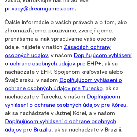
zásad, kontaktujte nás na adrese
privacy@dreamgames.com
.
Ďalšie informácie o vašich právach a o tom, ako
zhromažďujeme, používame, zverejňujeme,
prenášame a inak spracúvame vaše osobné
údaje, nájdete v našich
Zásadách ochrany
osobných údajov
, v našom
Doplňujúcom vyhlásení
o ochrane osobných údajov pre EHP+
, ak sa
nachádzate v EHP, Spojenom kráľovstve alebo
Švajčiarsku, v našom
Doplňujúcom vyhlásení o
ochrane osobných údajov pre Turecko
, ak sa
nachádzate v Turecku, v našom
Doplňujúcom
vyhlásení o ochrane osobných údajov pre Kóreu
,
ak sa nachádzate v Južnej Kórei, a v našom
Doplňujúcom vyhlásení o ochrane osobných
údajov pre Brazíliu
, ak sa nachádzate v Brazílii.