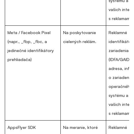
systému a úd
vašich inter
s reklamami.
Meta / Facebook Pixel
Na poskytovanie
Reklamné
(napr., _fbp, _fbc, a
cielených reklám.
identifikátor
jedinečné identifikátory
zariadenia
prehliadača)
(IDFA/GAID), 
adresa, info
o zariadení, 
operačného
systému a úd
vašich inter
s reklamami.
AppsFlyer SDK
Na meranie, ktoré
Reklamné