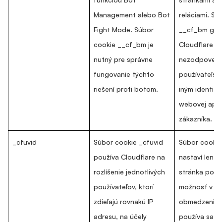
Management alebo Bot
reláciami. Sú
Fight Mode. Súbor
__cf_bm gen
cookie __cf_bm je
Cloudflare ne
nutný pre správne
nezodpovedá
fungovanie týchto
používateľsk
riešení proti botom.
iným identif
webovej aplik
zákazníka.
_cfuvid
Súbor cookie _cfuvid
Súbor cookie
používa Cloudflare na
nastaví len v
rozlíšenie jednotlivých
stránka použ
používateľov, ktorí
možnosť v pr
zdieľajú rovnakú IP
obmedzenia r
adresu, na účely
používa sa le