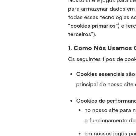
Nosso site e jogos para ce
para armazenar dados em s
todas essas tecnologias c
“
cookies primários
”) e te
terceiros
”).
1.
Como Nós Usamos 
Os seguintes tipos de coo
Cookies essenciais
são
principal do nosso site
Cookies de performan
no nosso site para n
o funcionamento do 
em nossos jogos pa