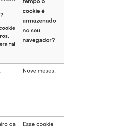
tempo o
cookie é
s?
armazenado
cookie
no seu
ros,
navegador?
ra tal
.
Nove meses.
iro da
Esse cookie