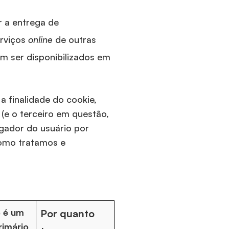
r a entrega de
erviços
online
de outras
em ser disponibilizados em
a finalidade do cookie,
 (e o terceiro em questão,
gador do usuário por
omo tratamos e
e é um
Por quanto
rimário