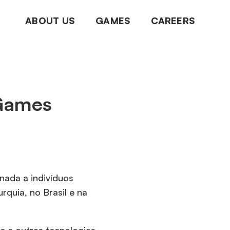
ABOUT US
GAMES
CAREERS
 Games
onada a indivíduos
quia, no Brasil e na