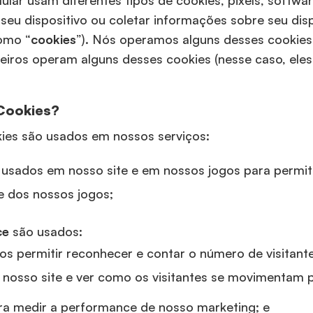
lular usam diferentes tipos de cookies, pixels, softwa
eu dispositivo ou coletar informações sobre seu disp
omo “
cookies
”). Nós operamos alguns desses cookies 
rceiros operam alguns desses cookies (nesse caso, eles
Cookies?
kies são usados em nossos serviços:
 usados em nosso site e em nossos jogos para permiti
 e dos nossos jogos;
ce
são usados:
os permitir reconhecer e contar o número de visitant
nosso site e ver como os visitantes se movimentam pe
ra medir a performance de nosso marketing; e