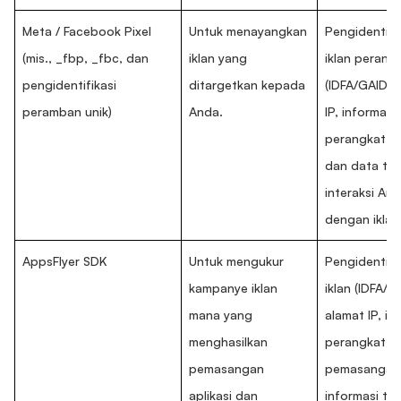
Meta / Facebook Pixel
Untuk menayangkan
Pengidentifi
(mis., _fbp, _fbc, dan
iklan yang
iklan perang
pengidentifikasi
ditargetkan kepada
(IDFA/GAID),
peramban unik)
Anda.
IP, informasi
perangkat, v
dan data te
interaksi An
dengan iklan
AppsFlyer SDK
Untuk mengukur
Pengidentifi
kampanye iklan
iklan (IDFA/G
mana yang
alamat IP, in
menghasilkan
perangkat, 
pemasangan
pemasangan
aplikasi dan
informasi te