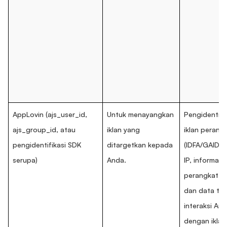
AppLovin (ajs_user_id,
Untuk menayangkan
Pengidentifi
ajs_group_id, atau
iklan yang
iklan perang
pengidentifikasi SDK
ditargetkan kepada
(IDFA/GAID),
serupa)
Anda.
IP, informasi
perangkat, v
dan data te
interaksi An
dengan iklan