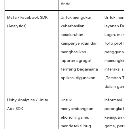
Anda.
Meta / Facebook SDK
Untuk mengukur
Untuk menga
(Analytics)
keberhasilan
layanan Fac
keseluruhan
Login, meng
kampanye iklan dan
foto profil
menghasilkan
pengguna, d
laporan agregat
memungkink
tentang bagaimana
interaksi sosi
aplikasi digunakan.
„Tambah Te
dalam game.
Unity Analytics / Unity
Untuk
Informasi
Ads SDK
menyeimbangkan
perangkat,
ekonomi game,
kemajuan da
mendeteksi bug
game, perfo