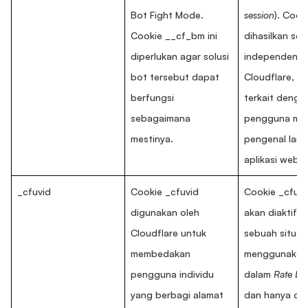
Bot Fight Mode.
session
). Coo
Cookie __cf_bm ini
dihasilkan sec
diperlukan agar solusi
independen o
bot tersebut dapat
Cloudflare, da
berfungsi
terkait denga
sebagaimana
pengguna ma
mestinya.
pengenal lain
aplikasi web 
_cfuvid
Cookie _cfuvid
Cookie _cfuvi
digunakan oleh
akan diaktifka
Cloudflare untuk
sebuah situs
membedakan
menggunakan o
pengguna individu
dalam
Rate Lim
yang berbagi alamat
dan hanya di