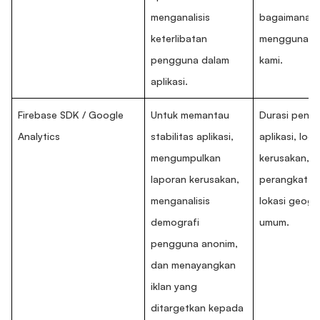
menganalisis
bagaimana 
keterlibatan
menggunaka
pengguna dalam
kami.
aplikasi.
Firebase SDK / Google
Untuk memantau
Durasi peng
Analytics
stabilitas aplikasi,
aplikasi, log
mengumpulkan
kerusakan, i
laporan kerusakan,
perangkat, 
menganalisis
lokasi geogr
demografi
umum.
pengguna anonim,
dan menayangkan
iklan yang
ditargetkan kepada