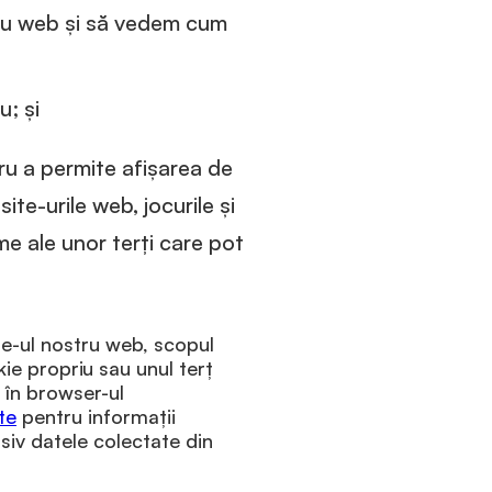
tru web și să vedem cum
u; și
tru a permite afișarea de
ite-urile web, jocurile și
ame ale unor terți care pot
ite-ul nostru web, scopul
ie propriu sau unul terț
 în browser-ul
te
pentru informații
siv datele colectate din