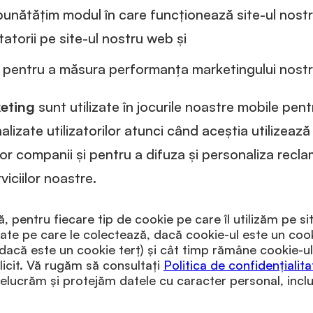
bunătățim modul în care funcționează site-ul nos
atorii pe site-ul nostru web și
e, pentru a măsura performanța marketingului nostr
keting
sunt utilizate în jocurile noastre mobile pen
izate utilizatorilor atunci când aceștia utilizează s
altor companii și pentru a difuza și personaliza recl
rviciilor noastre
.
, pentru fiecare tip de cookie pe care îl utilizăm pe s
 date pe care le colectează, dacă cookie-ul este un cook
, dacă este un cookie terț) și cât timp rămâne cookie-ul
plicit. Vă rugăm să consultați
Politica de confidențialita
elucrăm și protejăm datele cu caracter personal, inclu