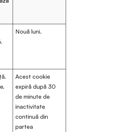
ază
Nouă luni.
.
ță.
Acest cookie
e.
expiră după 30
de minute de
inactivitate
continuă din
partea