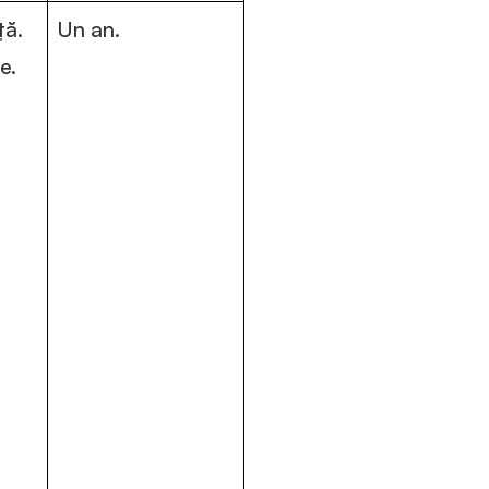
ță.
Un an.
e.