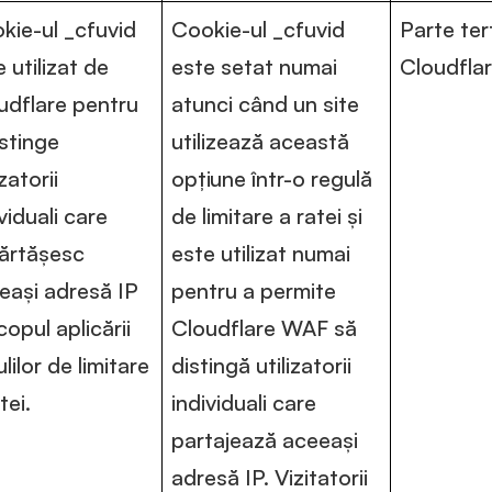
kie-ul _cfuvid
Cookie-ul _cfuvid
Parte ter
 utilizat de
este setat numai
Cloudflar
udflare pentru
atunci când un site
istinge
utilizează această
izatorii
opțiune într-o regulă
viduali care
de limitare a ratei și
ărtășesc
este utilizat numai
eași adresă IP
pentru a permite
copul aplicării
Cloudflare WAF să
lilor de limitare
distingă utilizatorii
tei.
individuali care
partajează aceeași
adresă IP. Vizitatorii