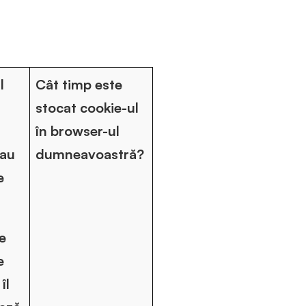
l
Cât timp este
stocat cookie-ul
în browser-ul
sau
dumneavoastră?
e
e
e
îl