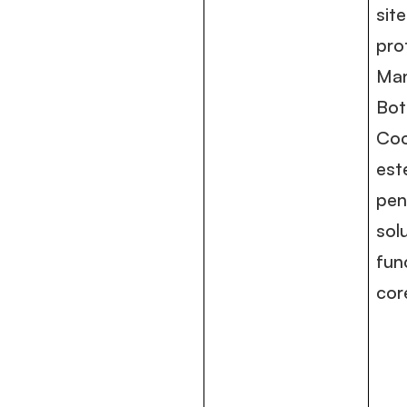
site
pro
Man
Bot
Coo
est
pen
solu
fun
cor