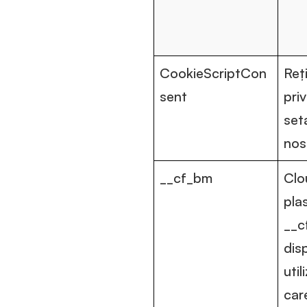
CookieScriptCon
Reț
sent
priv
set
nos
__cf_bm
Clo
pla
__c
dis
util
car