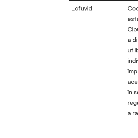
_cfuvid
Coo
este
Clo
a d
util
indi
împ
ace
în s
regu
a ra