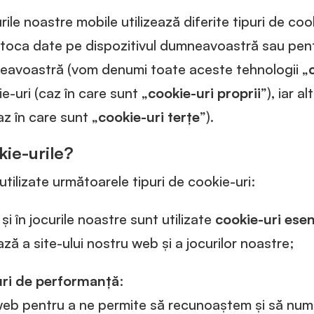
rile noastre mobile utilizează diferite tipuri de cook
 stoca date pe dispozitivul dumneavoastră sau pent
neavoastră (vom denumi toate aceste tehnologii „
e-uri (caz în care sunt „
cookie-uri proprii
”), iar a
az în care sunt „
cookie-uri terțe
”).
ie-urile?
 utilizate următoarele tipuri de cookie-uri:
și în jocurile noastre sunt utilizate
cookie-uri esen
ză a site-ului nostru web și a jocurilor noastre;
uri de performanță
:
web pentru a ne permite să recunoaștem și să număr