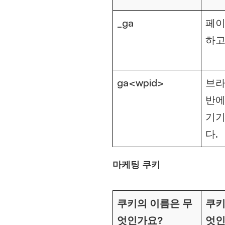
_ga
페이
하고
ga<wpid>
브라
반에
기기
다.
마케팅 쿠키
쿠키의 이름은 무
쿠키
엇인가요?
엇인