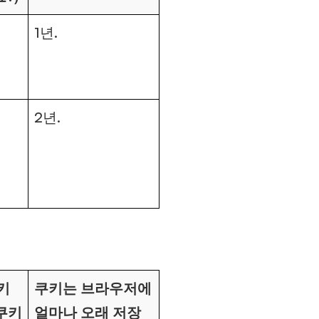
1년.
2년.
키
쿠키는 브라우저에
 쿠키
얼마나 오래 저장